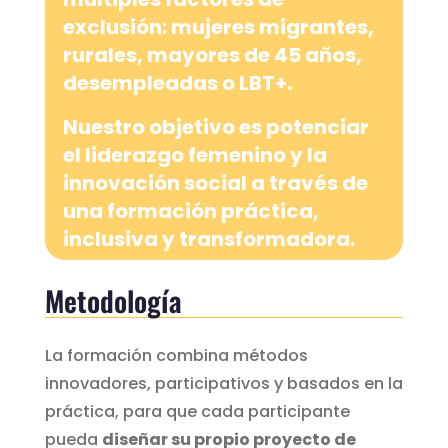
exclusión
: mujeres migrantes,
rurales, mayores de 45 años,
desempleadas o LBT+.
Nuestro objetivo es
potenciar
el liderazgo femenino y la
innovación social
a través de
una formación práctica,
inclusiva y transformadora.
Metodología
La formación combina métodos
innovadores, participativos y basados en la
práctica, para que cada participante
pueda
diseñar su propio proyecto de