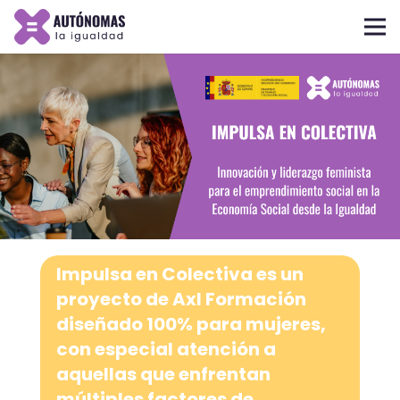
Impulsa en Colectiva
es un
proyecto de
AxI Formación
diseñado 100% para
mujeres
,
con especial atención a
aquellas que enfrentan
múltiples factores de